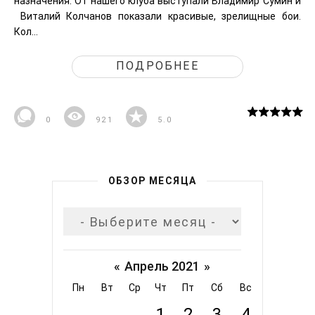
назначения. От нашего клуба выступали Владимир Сумин и
Виталий Колчанов показали красивые, зрелищные бои.
Кол...
ПОДРОБНЕЕ
0
921
5.0
ОБЗОР МЕСЯЦА
«
Апрель 2021
»
Пн
Вт
Ср
Чт
Пт
Сб
Вс
1
2
3
4