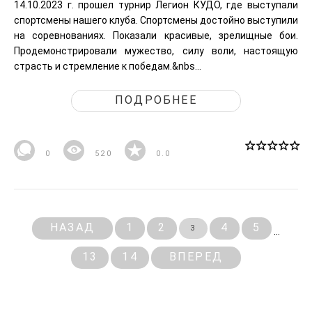
14.10.2023 г. прошел турнир Легион КУДО, где выступали
спортсмены нашего клуба. Спортсмены достойно выступили
на соревнованиях. Показали красивые, зрелищные бои.
Продемонстрировали мужество, силу воли, настоящую
страсть и стремление к победам.&nbs...
ПОДРОБНЕЕ
0
520
0.0
НАЗАД
1
2
4
5
3
...
13
14
ВПЕРЕД